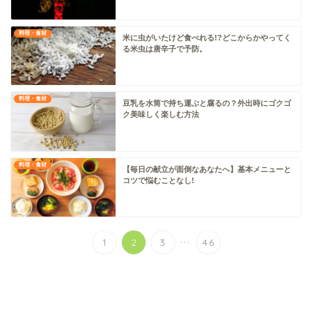
料理・食材
米に虫がいたけど食べれる!?どこからかやってく
る米虫は唐辛子で予防。
料理・食材
豆乳を水筒で持ち運ぶと腐るの？外出時にゴクゴ
ク美味しく楽しむ方法
料理・食材
【毎日の献立が面倒なあなたへ】基本メニューと
コツで悩むことなし!
...
1
2
3
46