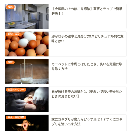
掃除
【冷蔵庫の上のほこり掃除】重曹とラップで簡単
解決！！
料理・食材
卵が双子の確率と見分け方!スピリチュアル的な意
味とは!?
掃除
カーペットに牛乳こぼしたとき、臭いを完璧に取
り除く方法
生活のハウツー
歯が抜ける夢の意味とは【夢占いで悪い夢を見た
ときのおまじない】
害虫・害獣対策
家にゴキブリが出たらどうすれば！？すぐにゴキ
ブリを追い出す方法