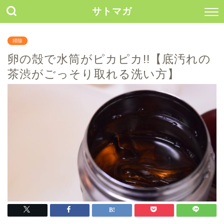
サトマガ
掃除
卵の殻で水筒がピカピカ!!【底汚れの
茶渋がごっそり取れる洗い方】