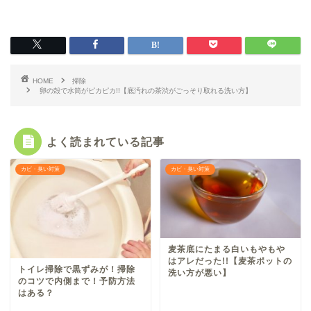
HOME
掃除
卵の殻で水筒がピカピカ!!【底汚れの茶渋がごっそり取れる洗い方】
よく読まれている記事
カビ・臭い対策
カビ・臭い対策
麦茶底にたまる白いもやもや
はアレだった!!【麦茶ポットの
トイレ掃除で黒ずみが！掃除
洗い方が悪い】
のコツで内側まで！予防方法
はある？