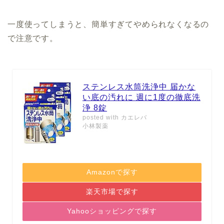
一度使ってしまうと、簡単すぎてやめられなくなるの
で注意です。
ステンレス水筒洗浄中 届かな
い底の汚れに 週に1度の徹底洗
浄 8錠
posted with
カエレバ
小林製薬
Amazonで探す
楽天市場で探す
Yahooショッピングで探す