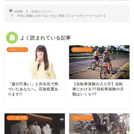
HOME
生活のハウツー
水筒に炭酸を入れてはいけない理由【ジュースやコーヒーもダメ】
よく読まれている記事
生活のハウツー
生活のハウツー
「服が汗臭い」と外出先で気
【自転車保険の入り方】自転
づいたあなたへ。応急処置あ
車にかける??自転車保険の月
ります!!
額はいくら??
カビ・臭い対策
生活のハウツー