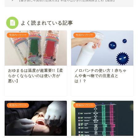
【書き損じ年賀状の交換方法】料金やはがきの交換期限まとめ【最新】
よく読まれている記事
生活のハウツー
生活のハウツー
おゆまるは温度が超重要!!【柔
ノロパンチの使い方！赤ちゃ
らかくならないのは使い方が
んや食べ物での注意点と
悪い】
は！？
生活のハウツー
生活のハウツー