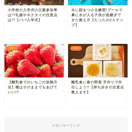
小学校の入学式の父親参加率
水に顔をつける練習!プールで
は!?礼服やネクタイの注意点
鼻に水が入る子供が息継ぎで
は!?【パパ入学式】
きた教え方【たったの2ステッ
プ】
子育て
子育て
【離乳食でのいちごの加熱方
離乳食に春の野菜 手作りで外
法】種はそのままでもあげて
出しよう!!【持ち歩きの注意点
いい!?
教えます】
スポンサーリンク