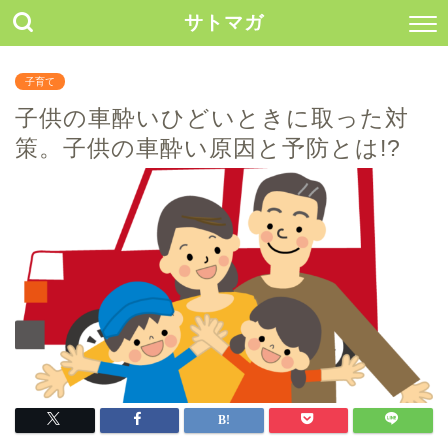
サトマガ
子育て
子供の車酔いひどいときに取った対
策。子供の車酔い原因と予防とは!?