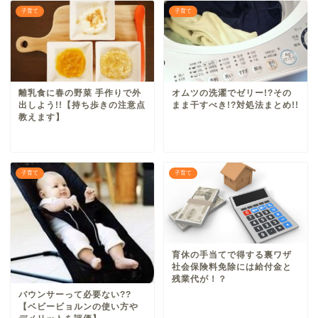
子育て
子育て
離乳食に春の野菜 手作りで外
オムツの洗濯でゼリー!?その
出しよう!!【持ち歩きの注意点
まま干すべき!?対処法まとめ!!
教えます】
子育て
子育て
育休の手当てで得する裏ワザ
社会保険料免除には給付金と
残業代が！？
バウンサーって必要ない??
【ベビービョルンの使い方や