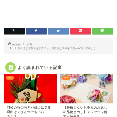
HOME
行事
日本人はなぜ花見をするのか。桜好きな理由を歴史から知ってみよう!!
よく読まれている記事
行事
行事
門松の竹の向きや斜めに切る
【失敗しないお中元のお返し
理由は？ひとつでもいい
の品物とのし】メッセージ例
の！？
文も紹介!!