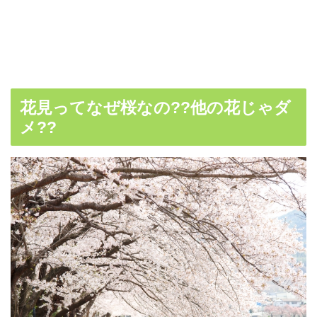
花見ってなぜ桜なの??他の花じゃダ
メ??