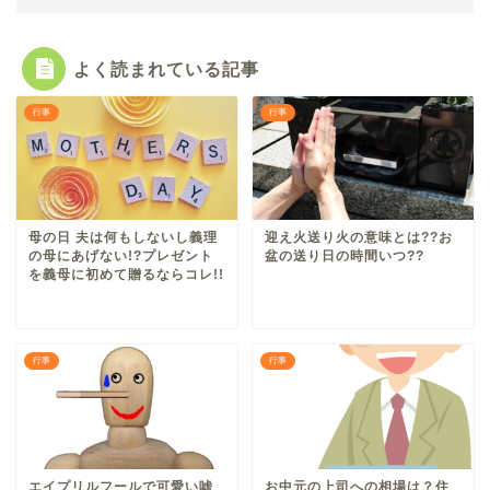
よく読まれている記事
行事
行事
母の日 夫は何もしないし義理
迎え火送り火の意味とは??お
の母にあげない!?プレゼント
盆の送り日の時間いつ??
を義母に初めて贈るならコレ!!
行事
行事
エイプリルフールで可愛い嘘
お中元の上司への相場は？住