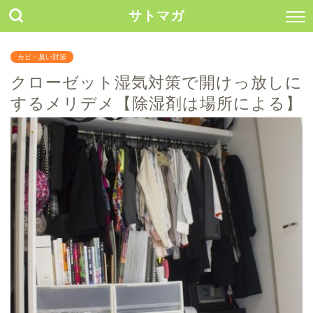
サトマガ
カビ・臭い対策
クローゼット湿気対策で開けっ放しに
するメリデメ【除湿剤は場所による】