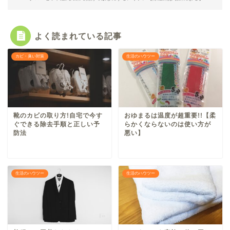
よく読まれている記事
カビ・臭い対策
生活のハウツー
靴のカビの取り方!自宅で今す
おゆまるは温度が超重要!!【柔
ぐできる除去手順と正しい予
らかくならないのは使い方が
防法
悪い】
生活のハウツー
生活のハウツー