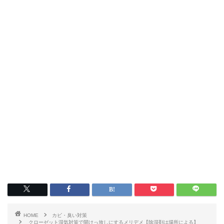
HOME
カビ・臭い対策
クローゼット湿気対策で開けっ放しにするメリデメ【除湿剤は場所による】