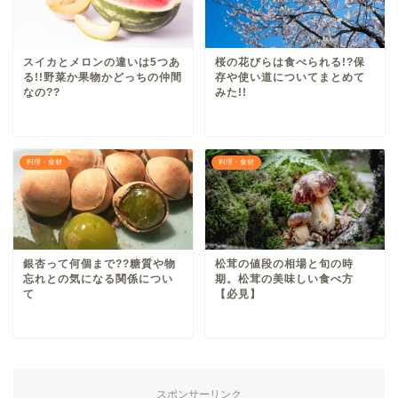
スイカとメロンの違いは5つあ
桜の花びらは食べられる!?保
る!!野菜か果物かどっちの仲間
存や使い道についてまとめて
なの??
みた!!
料理・食材
料理・食材
銀杏って何個まで??糖質や物
松茸の値段の相場と旬の時
忘れとの気になる関係につい
期。松茸の美味しい食べ方
て
【必見】
スポンサーリンク