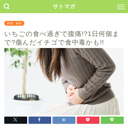
サトマガ
料理・食材
いちごの食べ過ぎで腹痛!?1日何個ま
で?傷んだイチゴで食中毒かも!!