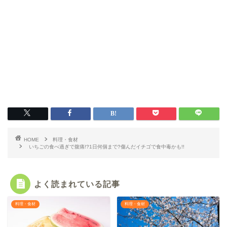
HOME
料理・食材
いちごの食べ過ぎで腹痛!?1日何個まで?傷んだイチゴで食中毒かも!!
よく読まれている記事
料理・食材
料理・食材